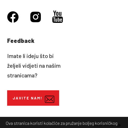
Feedback
Imate li ideju što bi
željeli vidjeti na našim
stranicama?
JAVITE NAM!
Ova stranica koristi kolačiće za pružanje boljeg korisničkog
Izrada Novena