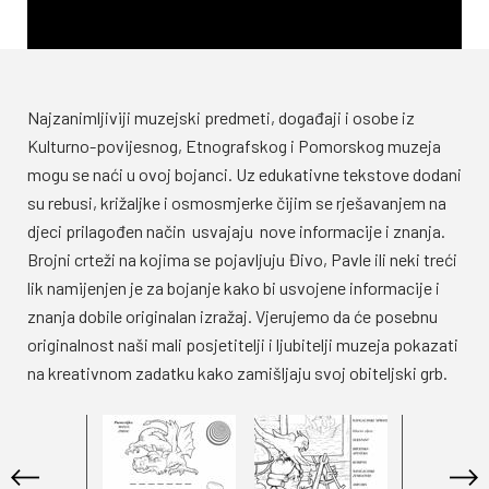
Zlatno libro –Bajke, predaje i legende
iz dubrovačkog kraja
Boje Dubrovačkih muzeja
Najzanimljiviji muzejski predmeti, događaji i osobe iz
Oblici Dubrovačkih muzeja
Kulturno-povijesnog, Etnografskog i Pomorskog muzeja
mogu se naći u ovoj bojanci. Uz edukativne tekstove dodani
su rebusi, križaljke i osmosmjerke čijim se rješavanjem na
djeci prilagođen način usvajaju nove informacije i znanja.
Brojni crteži na kojima se pojavljuju Đivo, Pavle ili neki treći
lik namijenjen je za bojanje kako bi usvojene informacije i
znanja dobile originalan izražaj. Vjerujemo da će posebnu
originalnost naši mali posjetitelji i ljubitelji muzeja pokazati
na kreativnom zadatku kako zamišljaju svoj obiteljski grb.