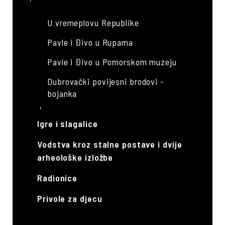
U vremeplovu Republike
Pavle i Đivo u Rupama
Pavle i Đivo u Pomorskom muzeju
Dubrovački povijesni brodovi -
bojanka
S Pavlom i Đivom u điru po muzejima
Igre i slagalice
- bojanka
Vodstva kroz stalne postave i dvije
Intervju s Orlandom
arheološke izložbe
Stjepan Gradić: OTAC DOMOVINE
Radionice
Najprije se ovdje glagoljalo
Privole za djecu
Abecedarij Prvog svjetskog rata u
svijetu, Dubrovniku i okolici