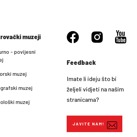
rovački muzeji
urno - povijesni
ej
Feedback
rski muzej
Imate li ideju što bi
grafski muzej
željeli vidjeti na našim
stranicama?
ološki muzej
JAVITE NAM!