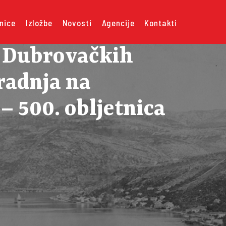
nice
Izložbe
Novosti
Agencije
Kontakti
e Dubrovačkih
radnja na
– 500. obljetnica