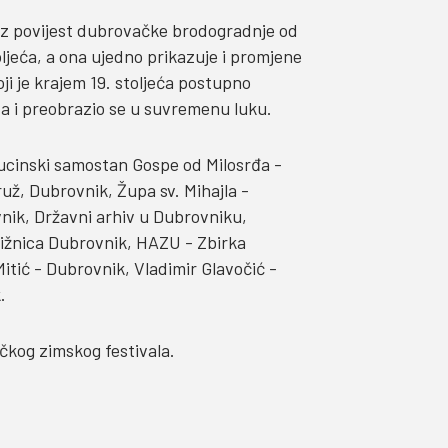
oz povijest dubrovačke brodogradnje od
oljeća, a ona ujedno prikazuje i promjene
ji je krajem 19. stoljeća postupno
a i preobrazio se u suvremenu luku.
ucinski samostan Gospe od Milosrđa -
ž, Dubrovnik, Župa sv. Mihajla -
nik, Državni arhiv u Dubrovniku,
ižnica Dubrovnik, HAZU - Zbirka
itić - Dubrovnik, Vladimir Glavočić -
.
čkog zimskog festivala.