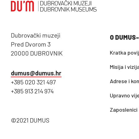
Dubrovački muzeji
O DUMUS-
Pred Dvorom 3
Kratka povi
20000 DUBROVNIK
Misija i vizij
dumus@dumus.hr
Adrese i kon
+385 020 321 497
+385 913 214 974
Upravno vij
Zaposlenici
©2021 DUMUS