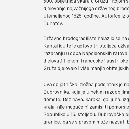
500. obljetnica škara u Gružu“, kojom s
djelovanje najvažnijega državnog brod
utemeljenog 1525. godine. Autorice izl
Dunatov.
Državno brodogradilište nalazilo se na 
Kantafigu te je gotovo tri stoljeća uži
razaranju u doba Napoleonskih ratova, b
djelovati tijekom francuske i austrijske
Gruža djelovalo i više manjih obiteljski
Ova obljetnička izložba podsjetnik je
Dubrovnika, koja je u nekim razdobljima
domete. Bez nava, karaka, galijuna, i
kraja, nije moguće ni zamisliti pomor
Republike u 16. stoljeću. Dubrovačka 
granice, pa se s pravom može nazvati 