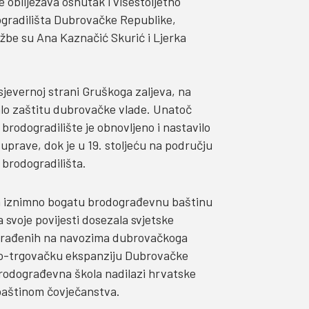
e obilježava osnutak i višestoljetno
ogradilišta Dubrovačke Republike,
ožbe su Ana Kaznačić Skurić i Ljerka
sjevernoj strani Gruškoga zaljeva, na
valo zaštitu dubrovačke vlade. Unatoč
rodogradilište je obnovljeno i nastavilo
 uprave, dok je u 19. stoljeću na području
h brodogradilišta.
 na iznimno bogatu brodograđevnu baštinu
 svoje povijesti dosezala svjetske
zgrađenih na navozima dubrovačkoga
sko-trgovačku ekspanziju Dubrovačke
brodograđevna škola nadilazi hrvatske
baštinom čovječanstva.