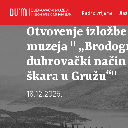
Radno vrijeme
Ulaz
Otvorenje izložb
muzeja " „Brodog
dubrovački način 
škara u Gružu“"
18.12.2025.