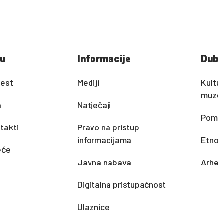
u
Informacije
Dub
jest
Mediji
Kult
muz
a
Natječaji
Pomo
takti
Pravo na pristup
informacijama
Etno
eće
Javna nabava
Arhe
Digitalna pristupačnost
Ulaznice