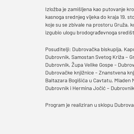
Izložba je zamišljena kao putovanje kr
kasnoga srednjeg vijeka do kraja 19. st
koje su se zbivale na prostoru Gruža, ko
izgubio ulogu brodograđevnoga središt
Posuditelji: Dubrovačka biskupija, Kap
Dubrovnik, Samostan Svetog Križa – Gru
Dubrovnik, Župa Velike Gospe - Dubrov
Dubrovačke knjižnice - Znanstvena knj
Baltazara Bogišića u Cavtatu, Mladen M
Dubrovnik i Hermina Jočić – Dubrovnik
Program je realiziran u sklopu Dubrova