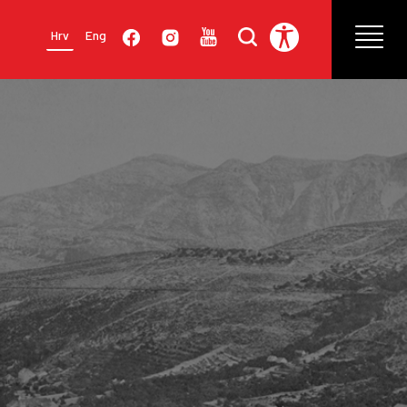
Hrv
Eng