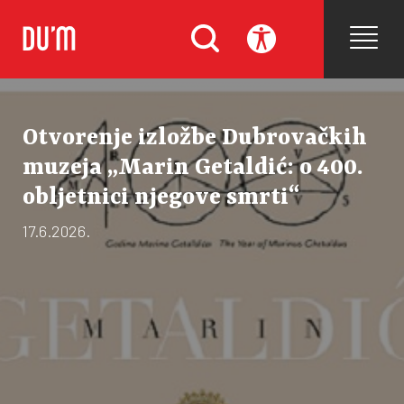
Otvorenje izložbe Dubrovačkih
muzeja „Marin Getaldić: o 400.
obljetnici njegove smrti“
17.6.2026.