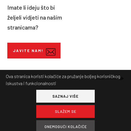
Imate li ideju što bi
željeli vidjeti na našim
stranicama?
JAVITE NAM!
Ova stranica koristi kolačiće za pružanje boljeg korisničkog
Izrada Novena
iskustva i funkcionalnosti
SAZNAJ VIŠE
SLAŽEM SE
ONEMOGUĆI KOLAČIĆE