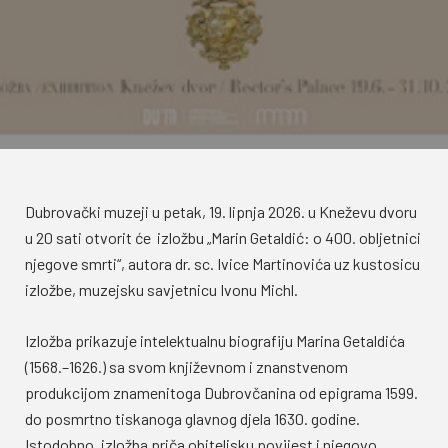
Dubrovački muzeji u petak, 19. lipnja 2026. u Kneževu dvoru
u 20 sati otvorit će izložbu „Marin Getaldić: o 400. obljetnici
njegove smrti“, autora dr. sc. Ivice Martinovića uz kustosicu
izložbe, muzejsku savjetnicu Ivonu Michl.
Izložba prikazuje intelektualnu biografiju Marina Getaldića
(1568.–1626.) sa svom književnom i znanstvenom
produkcijom znamenitoga Dubrovčanina od epigrama 1599.
do posmrtno tiskanoga glavnog djela 1630. godine.
Istodobno, izložba priča obiteljsku povijest i njegovo