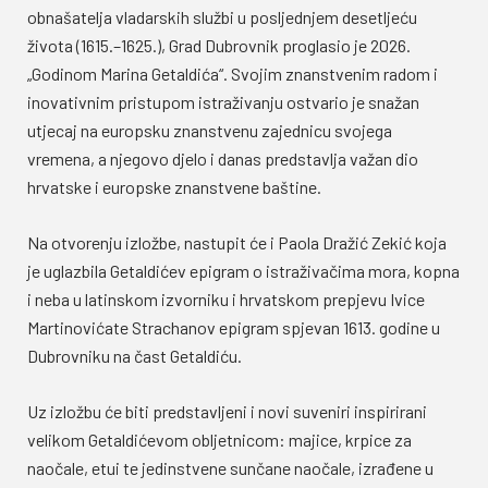
obnašatelja vladarskih službi u posljednjem desetljeću
života (1615.–1625.), Grad Dubrovnik proglasio je 2026.
„Godinom Marina Getaldića“. Svojim znanstvenim radom i
inovativnim pristupom istraživanju ostvario je snažan
utjecaj na europsku znanstvenu zajednicu svojega
vremena, a njegovo djelo i danas predstavlja važan dio
hrvatske i europske znanstvene baštine.
Na otvorenju izložbe, nastupit će i Paola Dražić Zekić koja
je uglazbila Getaldićev epigram o istraživačima mora, kopna
i neba u latinskom izvorniku i hrvatskom prepjevu Ivice
Martinovićate Strachanov epigram spjevan 1613. godine u
Dubrovniku na čast Getaldiću.
Uz izložbu će biti predstavljeni i novi suveniri inspirirani
velikom Getaldićevom obljetnicom: majice, krpice za
naočale, etui te jedinstvene sunčane naočale, izrađene u