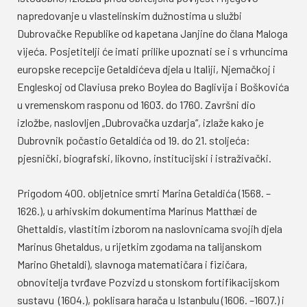
napredovanje u vlastelinskim dužnostima u službi
Dubrovačke Republike od kapetana Janjine do člana Maloga
vijeća. Posjetitelji će imati prilike upoznati se i s vrhuncima
europske recepcije Getaldićeva djela u Italiji, Njemačkoj i
Engleskoj od Claviusa preko Boylea do Baglivija i Boškovića
u vremenskom rasponu od 1603. do 1760. Završni dio
izložbe, naslovljen „Dubrovačka uzdarja“, izlaže kako je
Dubrovnik počastio Getaldića od 19. do 21. stoljeća:
pjesnički, biografski, likovno, institucijski i istraživački.
Prigodom 400. obljetnice smrti Marina Getaldića (1568. –
1626.), u arhivskim dokumentima Marinus Matthæi de
Ghettaldis, vlastitim izborom na naslovnicama svojih djela
Marinus Ghetaldus, u rijetkim zgodama na talijanskom
Marino Ghetaldi), slavnoga matematičara i fizičara,
obnovitelja tvrđave Pozvizd u stonskom fortifikacijskom
sustavu (1604.), poklisara harača u Istanbulu (1606. –1607.) i