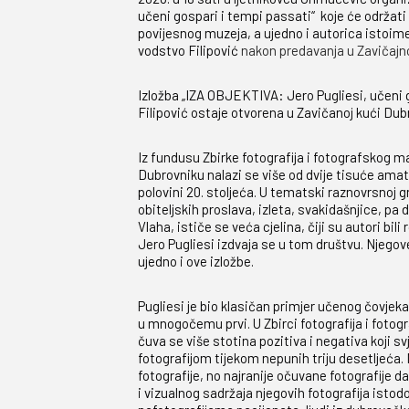
učeni gospari i tempi passati“ koje će održati 
povijesnog muzeja, a ujedno i autorica istoim
vodstvo Filipović
nakon predavanja
u Zavičajn
Izložba „IZA OBJEKTIVA: Jero Pugliesi, učeni 
Filipović ostaje otvorena u Zavičanoj kući Dub
Iz fundusu Zbirke fotografija i fotografskog m
Dubrovniku nalazi se više od dvije tisuće amate
polovini 20. stoljeća. U tematski raznovrsnoj g
obiteljskih proslava, izleta, svakidašnjice, pa 
Vlaha, ističe se veća cjelina, čiji su autori bili 
Jero Pugliesi izdvaja se u tom društvu. Njegov
ujedno i ove izložbe.
Pugliesi je bio klasičan primjer učenog čovjeka n
u mnogočemu prvi. U Zbirci fotografija i foto
čuva se više stotina pozitiva i negativa koji 
fotografijom tijekom nepunih triju desetljeća.
fotografije, no najranije očuvane fotografije d
i vizualnog sadržaja njegovih fotografija isto