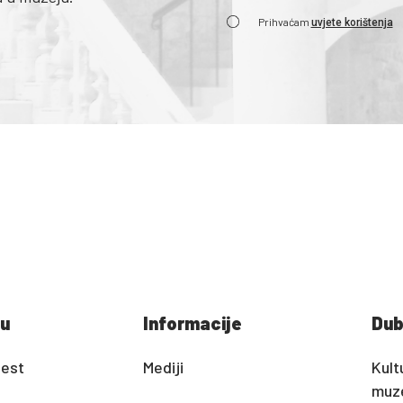
Prihvaćam
uvjete korištenja
u
Informacije
Dub
jest
Mediji
Kult
muz