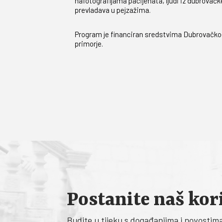
nafotografijama pacijenata, ljudi iz dubrovačke 
prevladava u pejzažima.
Program je financiran sredstvima Dubrovačko
primorje.
Postanite naš kor
Budite u tijeku s događanjima i novostim