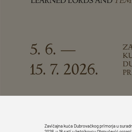
Zavičajna kuća Dubrovačkog primorja u suradnj
2026. u 18 sati u ljetnikovcu Ohmučević organ