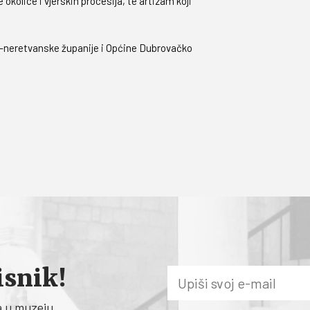
okolice i vjerskih procesija, te artizam koji
-neretvanske županije i Općine Dubrovačko
isnik!
a u muzeju.