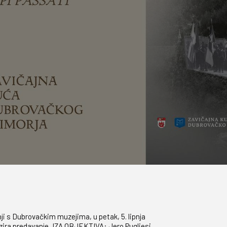
i s Dubrovačkim muzejima, u petak, 5. lipnja
izira predavanje „IZA OBJEKTIVA: Jero Pugliesi,