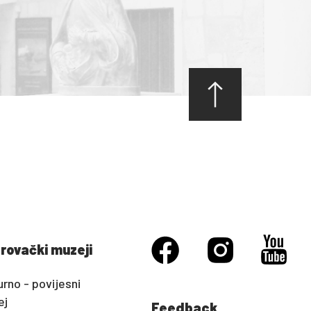
rovački muzeji
urno - povijesni
ej
Feedback