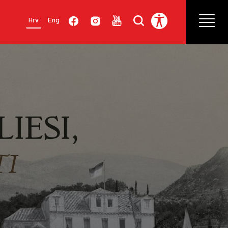
Hrv
Eng