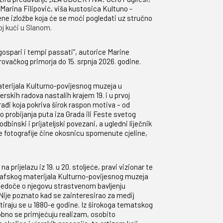
Marina Filipović, viša kustosica Kultuno -
ene izložbe koja će se moći pogledati uz stručno
oj kući u Slanom.
gospari i tempi passati“, autorice Marine
rovačkog primorja do 15. srpnja 2026. godine.
aterijala Kulturno-povijesnog muzeja u
rskih radova nastalih krajem 19. i u prvoj
rađi koja pokriva širok raspon motiva – od
do probijanja puta iza Grada ili Feste svetog
rodbinski i prijateljski povezani, a ugledni liječnik
e fotografije čine okosnicu spomenute cjeline,
a prijelazu iz 19. u 20. stoljeće, pravi vizionar te
grafskog materijala Kulturno-povijesnog muzeja
svjedoče o njegovu strastvenom bavljenju
 Nije poznato kad se zainteresirao za medij
atiraju se u 1880-e godine. Iz širokoga tematskog
dobno se primjećuju realizam, osobito