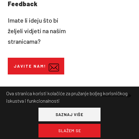
Feedback
Imate li ideju što bi
željeli vidjeti na našim
stranicama?
JAVITE NAM!
Ova stranica koristi kolačiće za pružanje boljeg korisničkog
Izrada Novena
iskustva i funkcionalnosti
SAZNAJ VIŠE
SLAŽEM SE