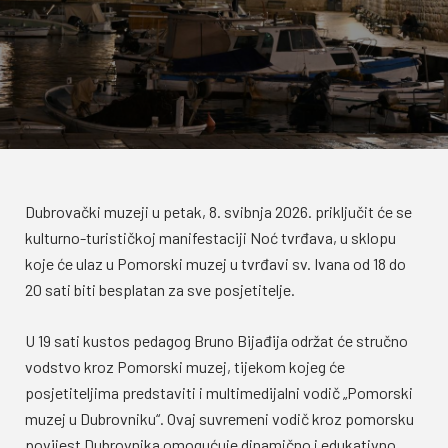
Dubrovački muzeji u petak, 8. svibnja 2026. priključit će se
kulturno-turističkoj manifestaciji Noć tvrđava, u sklopu
koje će ulaz u Pomorski muzej u tvrđavi sv. Ivana od 18 do
20 sati biti besplatan za sve posjetitelje.
U 19 sati kustos pedagog Bruno Bijađija održat će stručno
vodstvo kroz Pomorski muzej, tijekom kojeg će
posjetiteljima predstaviti i multimedijalni vodič „Pomorski
muzej u Dubrovniku“. Ovaj suvremeni vodič kroz pomorsku
povijest Dubrovnika omogućuje dinamično i edukativno