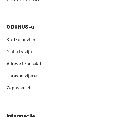
O DUMUS-u
Kratka povijest
Misija i vizija
Adrese i kontakti
Upravno vijeće
Zaposlenici
Informacije