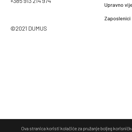
+385 913 214 974
Upravno vij
Zaposlenici
©2021 DUMUS
Ova stranica koristi kolačiće za pružanje boljeg korisnič