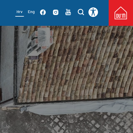
Hrv
Eng