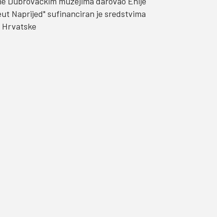
odine Dubrovačkim muzejima darovao Enije
eut Naprijed" sufinanciran je sredstvima
e Hrvatske