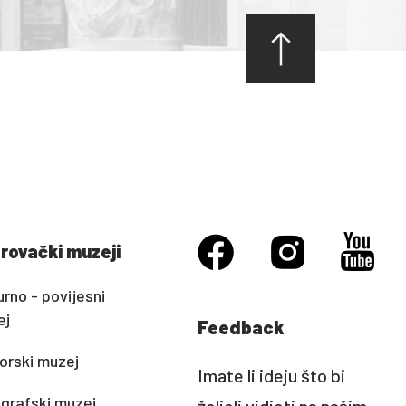
rovački muzeji
urno - povijesni
ej
Feedback
rski muzej
Imate li ideju što bi
grafski muzej