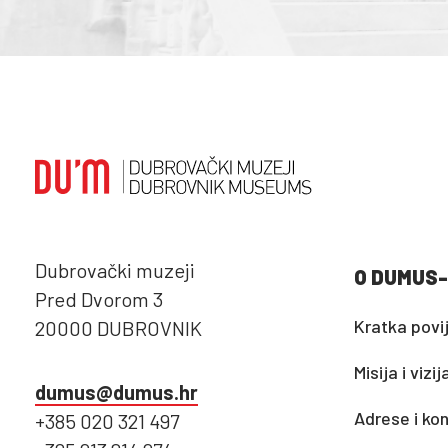
Dubrovački muzeji
O DUMUS-
Pred Dvorom 3
Kratka povi
20000 DUBROVNIK
Misija i vizij
dumus@dumus.hr
Adrese i kon
+385 020 321 497