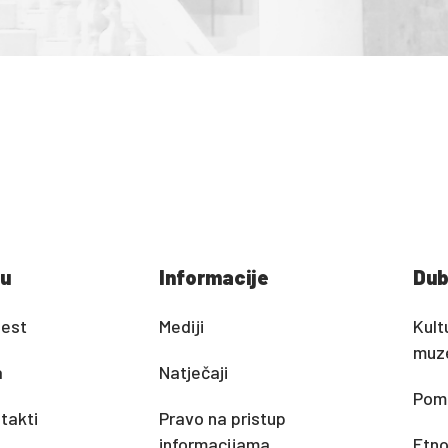
u
Informacije
Dub
jest
Mediji
Kult
muz
a
Natječaji
Pomo
takti
Pravo na pristup
informacijama
Etno