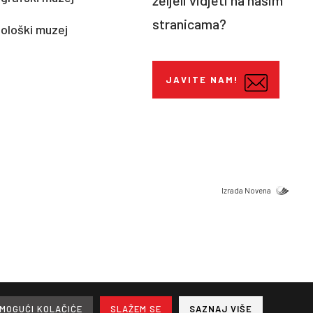
željeli vidjeti na našim
stranicama?
ološki muzej
JAVITE NAM!
Izrada Novena
MOGUĆI KOLAČIĆE
SLAŽEM SE
SAZNAJ VIŠE