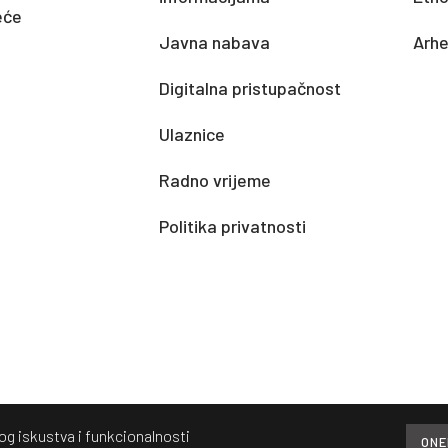
eće
Javna nabava
Arhe
Digitalna pristupačnost
Ulaznice
Radno vrijeme
Politika privatnosti
kog iskustva i funkcionalnosti
ONE