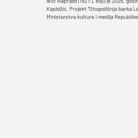
leut Naprijed (1927.), koju je 2025. g
Kapidžić. Projekt "Stogodišnja barka L
Ministarstva kulture i medija Republik