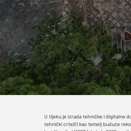
U tijeku je izrada tehničke i digitalne
tehnički crteži) kao temelj buduće reko