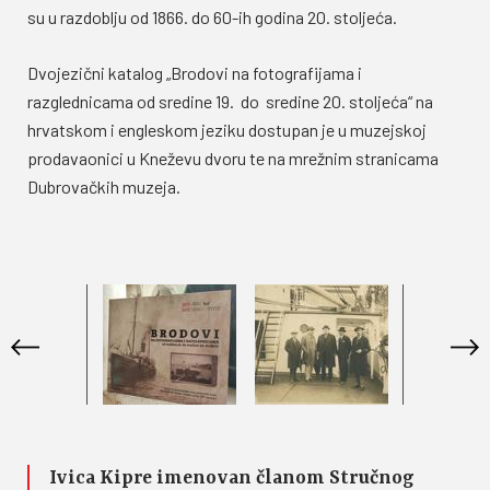
su u razdoblju od 1866. do 60-ih godina 20. stoljeća.
Dvojezični katalog „Brodovi na fotografijama i
razglednicama od sredine 19. do sredine 20. stoljeća“ na
hrvatskom i engleskom jeziku dostupan je u muzejskoj
prodavaonici u Kneževu dvoru te na mrežnim stranicama
Dubrovačkih muzeja.
Ivica Kipre imenovan članom Stručnog