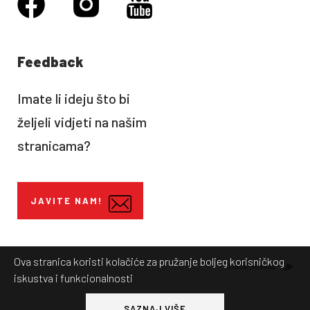
Feedback
Imate li ideju što bi
željeli vidjeti na našim
stranicama?
JAVITE NAM!
Ova stranica koristi kolačiće za pružanje boljeg korisničkog
Izrada Novena
iskustva i funkcionalnosti
SAZNAJ VIŠE