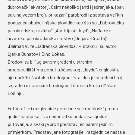
dubrovački akvatorij. Osim nekoliko jahti i jedrenjaka, ipak
su u najvećem broju prikazani parobrodi iz sastava velikih
poduzeća obalne linijske plovidbe kao što su „Dubrovačka
parobrodska plovidba“, „Austrijski Lloyd“, „Mađarsko-
hrvatsko parobrodarsko društvo (Ungaro-Croata)“,
„Dalmatia“, te „Jadranska plovidba.“ - istaknuli su autori
Ljerka Dunatov i Dino Lokas.
Brodovi su bili uglavnom građeni u stranim
brodogradilištima poput tršćanskog „Lloyda“, engleskih,
njemačkih i škotskih brodogradilišta, dok je određeni broj
izgrađen u domaćim brodogradilištima u Gružu i Malom
Lošinju.
Fotografije i razglednice poredane su kronološki prema
godini nastanka ili, u nedostatku podataka, godini
putovanja, a svaki je brod predstavljen barem jednim
primjerkom. Predstavljene fotografije i razglednice nastale