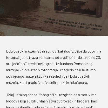
Dubrovački muzeji izdali su novi katalog izložbe „Brodovi na
fotografijama i razglednicama od sredine 19. do sredine 20.
stoljeća“ koji predstavlja građu iz fundusa Pomorskog
muzeja (Zbirka starih fotografija i razglednica) i Kulturno-
povijesnog muzeja (Zbirka razglednica) Dubrovačkih
muzeja, kao i građu iz privatnih zbirki kolekcionara.
„Ovaj katalog donosi fotografije i razglednice s motivima
brodova koji su bili u vlasništvu dubrovačkih brodara, kao i
brodova drugih brodarskih društava koji su uplovljavali u