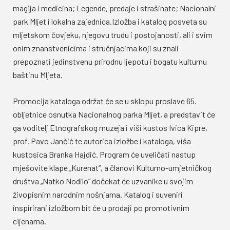
magija i medicina; Legende, predaje i strašinate; Nacionalni
park Mljet i lokalna zajednica.Izložba i katalog posveta su
mljetskom čovjeku, njegovu trudu i postojanosti, ali i svim
onim znanstvenicima i stručnjacima koji su znali
prepoznati jedinstvenu prirodnu ljepotu i bogatu kulturnu
baštinu Mljeta.
Promocija kataloga održat će se u sklopu proslave 65.
obljetnice osnutka Nacionalnog parka Mljet, a predstavit će
ga voditelj Etnografskog muzeja i viši kustos Ivica Kipre,
prof. Pavo Jančić te autorica izložbe i kataloga, viša
kustosica Branka Hajdić. Program će uveličati nastup
mješovite klape „Kurenat“, a članovi Kulturno-umjetničkog
društva „Natko Nodilo“ dočekat će uzvanike u svojim
živopisnim narodnim nošnjama. Katalog i suveniri
inspirirani izložbom bit će u prodaji po promotivnim
cijenama.