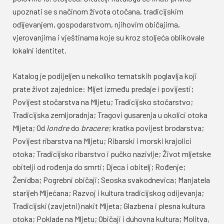
upoznati se s načinom života otočana, tradicijskim
odijevanjem, gospodarstvom, njihovim običajima,
vjerovanjima i vještinama koje su kroz stoljeća oblikovale
lokalni identitet.
Katalog je podijeljen u nekoliko tematskih poglavlja koji
prate život zajednice: Mljet između predaje i povijesti;
Povijest stočarstva na Mljetu; Tradicijsko stočarstvo;
Tradicijska zemljoradnja; Tragovi gusarenja u okolici otoka
Mljeta; Od
londre
do
bracere
; kratka povijest brodarstva;
Povijest ribarstva na Mljetu; Ribarski i morski krajolici
otoka; Tradicijsko ribarstvo i pučko nazivlje; Život mljetske
obitelji od rođenja do smrti; Djeca i obitelj; Rođenje;
Ženidba; Pogrebni običaji; Seoska svakodnevica; Manjatela
starijeh Mljećana; Razvoj i kultura tradicijskog odijevanja;
Tradicijski (zavjetni) nakit Mljeta; Glazbena i plesna kultura
otoka; Poklade na Mljetu; Običaji i duhovna kultura; Molitva,