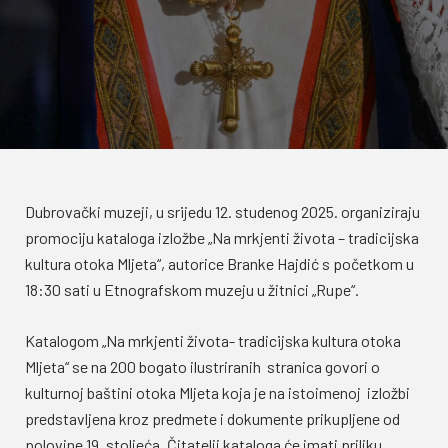
Dubrovački muzeji, u srijedu 12. studenog 2025. organiziraju
promociju kataloga izložbe „Na mrkjenti života – tradicijska
kultura otoka Mljeta“, autorice Branke Hajdić s početkom u
18:30 sati u Etnografskom muzeju u žitnici „Rupe“.
Katalogom „Na mrkjenti života- tradicijska kultura otoka
Mljeta“ se na 200 bogato ilustriranih stranica govori o
kulturnoj baštini otoka Mljeta koja je na istoimenoj izložbi
predstavljena kroz predmete i dokumente prikupljene od
polovine 19. stoljeća. Čitatelji kataloga će imati priliku