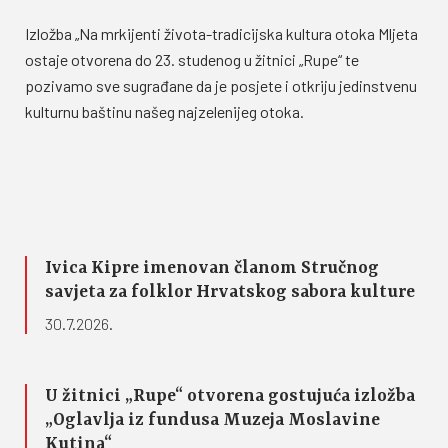
Izložba „Na mrkijenti života-tradicijska kultura otoka Mljeta
ostaje otvorena do 23. studenog u žitnici „Rupe“ te
pozivamo sve sugrađane da je posjete i otkriju jedinstvenu
kulturnu baštinu našeg najzelenijeg otoka.
Ivica Kipre imenovan članom Stručnog
savjeta za folklor Hrvatskog sabora kulture
30.7.2026.
U žitnici „Rupe“ otvorena gostujuća izložba
„Oglavlja iz fundusa Muzeja Moslavine
Kutina“