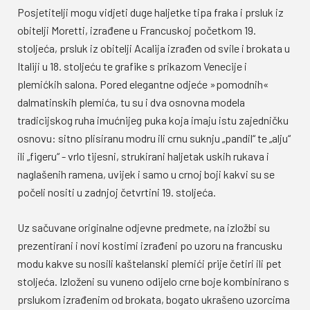
Posjetitelji mogu vidjeti duge haljetke tipa fraka i prsluk iz
obitelji Moretti, izrađene u Francuskoj početkom 19.
stoljeća, prsluk iz obitelji Acalija izrađen od svile i brokata u
Italiji u 18. stoljeću te grafike s prikazom Venecije i
plemićkih salona. Pored elegantne odjeće »pomodnih«
dalmatinskih plemića, tu su i dva osnovna modela
tradicijskog ruha imućnijeg puka koja imaju istu zajedničku
osnovu: sitno plisiranu modru ili crnu suknju „pandil“ te „alju“
ili „figeru“ - vrlo tijesni, strukirani haljetak uskih rukava i
naglašenih ramena, uvijek i samo u crnoj boji kakvi su se
počeli nositi u zadnjoj četvrtini 19. stoljeća.
Uz sačuvane originalne odjevne predmete, na izložbi su
prezentirani i novi kostimi izrađeni po uzoru na francusku
modu kakve su nosili kaštelanski plemići prije četiri ili pet
stoljeća. Izloženi su vuneno odijelo crne boje kombinirano s
prslukom izrađenim od brokata, bogato ukrašeno uzorcima