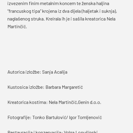
izvezenim finim metalnim koncem te ženska haljina
“francuskog tipa” krojena iz dva dijela (haljetak i suknja),
naglašenog struka. Kreirala ih je i sašila kreatorica Nela
Martinčić.
Autorica izložbe: Sanja Acalija
Kustosica izložbe: Barbara Margaretić
Kreatorica kostima: Nela Martinčić,Genin d.o.o.
Fotografije: Tonko Bartulović/ Igor Tomljenović
Restauracija i konzervacija: Volga Lopušinski