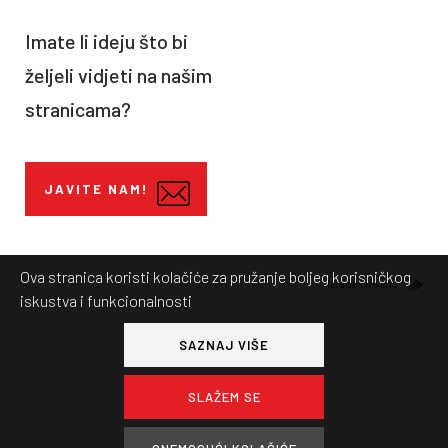
Imate li ideju što bi
željeli vidjeti na našim
stranicama?
JAVITE NAM!
Ova stranica koristi kolačiće za pružanje boljeg korisničkog
Izrada Novena
iskustva i funkcionalnosti
SAZNAJ VIŠE
SLAŽEM SE