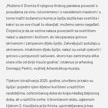
„Možemo li Dioniza ili njegova ilirskog pandana povezati s
posudama za vino, istovremeno i s navedenom maskom i u
tome tražiti božanstvo kome je špilja služila kao svetište i
kakvi su se sve rituali tu obavljali, možemo samo nagađati.
Činjenica je da se većina nalaza povezanih sa svetištem
nalazi u ulaznom i bočnom, do iskopavanja gotovo
skrivenom i zatrpanom dijelu špilje. Zahvaljujući položaju u
skrivenom, intaktnom dijelu špilje, nalazi su ostali cjeloviti i
gotovo u potpunosti sačuvani, skoro kao zamrznuta slika
stara više od dvije tisuće godina“, istaknuo je arheolog
Domagoj Perkić, voditelj Arheološkog muzeja.
Tijekom istraživanja 2025. godine, utvrđeno je kako su
špilja i pojedini njeni dijelovi korišteni u različitim
razdobljima, od brončanog doba do kraja mlađeg željeznog
doba, ali u različite svrhe. U brončanom dobu, uglavnom
tijekom 2. tisućljeća prije Krista, upotrebljavana je kao