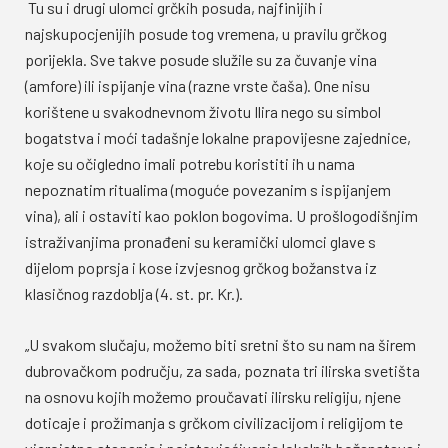
Tu su i drugi ulomci grčkih posuda, najfinijih i
najskupocjenijih posude tog vremena, u pravilu grčkog
porijekla. Sve takve posude služile su za čuvanje vina
(amfore) ili ispijanje vina (razne vrste čaša). One nisu
korištene u svakodnevnom životu Ilira nego su simbol
bogatstva i moći tadašnje lokalne prapovijesne zajednice,
koje su očigledno imali potrebu koristiti ih u nama
nepoznatim ritualima (moguće povezanim s ispijanjem
vina), ali i ostaviti kao poklon bogovima. U prošlogodišnjim
istraživanjima pronađeni su keramički ulomci glave s
dijelom poprsja i kose izvjesnog grčkog božanstva iz
klasičnog razdoblja (4. st. pr. Kr.).
„U svakom slučaju, možemo biti sretni što su nam na širem
dubrovačkom području, za sada, poznata tri ilirska svetišta
na osnovu kojih možemo proučavati ilirsku religiju, njene
doticaje i prožimanja s grčkom civilizacijom i religijom te