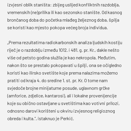
izvjesni oblik staništa: zbijeg uslijed konfliktnih razdoblja,
vremenskih (ne)prilika ili kao sezonsko stanište. Od kasnog
brončanog doba do početka mlađeg željeznog doba, špilja
se koristi kao mjesto pokopa većeg broja individua.
„Prema rezultatima radiokarbonskih analiza ljudskih kostiju
riječ je o razdoblju između 1012. i 481. g. pr. Kr., dakle nešto
više od petsto godina služila je kao nekropola. Međutim,
nakon što se prestalo pokopavati u špilji, ona se očigledno
koristi kao ilirsko svetište koje prema nalazima možemo
pratiti od kraja 4. do sredine 1. st. pr. Kr. O tome nam
svjedoče brojne minijaturne posude, uglavnom grčke
(amforice, zdjelice, kantarosi), ali i lokalne provenijencije
koje su obično ostavljane u svetištima kao votivni prilozi,
odnosno darovi korišteni u okviru izvjesnog religioznog
obreda i kulta.“, istaknuo je Perkić.