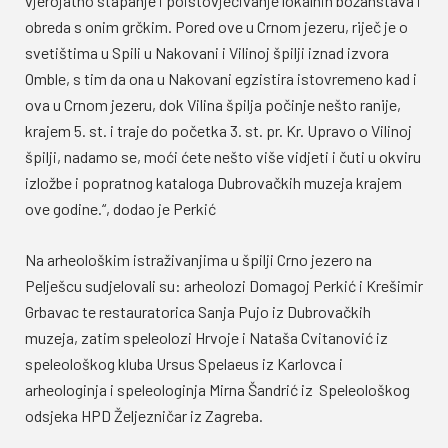
vjerojatno stapanje i poistovjećivanje lokalnih božanstava i
obreda s onim grčkim. Pored ove u Crnom jezeru, riječ je o
svetištima u Spili u Nakovani i Vilinoj špilji iznad izvora
Omble, s tim da ona u Nakovani egzistira istovremeno kad i
ova u Crnom jezeru, dok Vilina špilja počinje nešto ranije,
krajem 5. st. i traje do početka 3. st. pr. Kr. Upravo o Vilinoj
špilji, nadamo se, moći ćete nešto više vidjeti i čuti u okviru
izložbe i popratnog kataloga Dubrovačkih muzeja krajem
ove godine.“, dodao je Perkić
Na arheološkim istraživanjima u špilji Crno jezero na
Pelješcu sudjelovali su: arheolozi Domagoj Perkić i Krešimir
Grbavac te restauratorica Sanja Pujo iz Dubrovačkih
muzeja, zatim speleolozi Hrvoje i Nataša Cvitanović iz
speleološkog kluba Ursus Spelaeus iz Karlovca i
arheologinja i speleologinja Mirna Šandrić iz Speleološkog
odsjeka HPD Željezničar iz Zagreba.