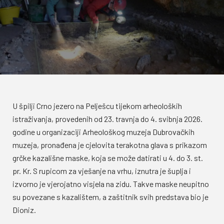
U špilji Crno jezero na Pelješcu tijekom arheoloških
istraživanja, provedenih od 23. travnja do 4. svibnja 2026.
godine u organizaciji Arheološkog muzeja Dubrovačkih
muzeja, pronađena je cjelovita terakotna glava s prikazom
grčke kazališne maske, koja se može datirati u 4. do 3. st.
pr. Kr. S rupicom za vješanje na vrhu, iznutra je šuplja i
izvorno je vjerojatno visjela na zidu. Takve maske neupitno
su povezane s kazalištem, a zaštitnik svih predstava bio je
Dioniz.