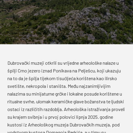
Dubrovački muzeji otkrili su vrijedne arheološke nalaze u
špilji Crno jezero iznad Ponikava na Pelješcu, koji ukazuju
na to da je špilja tijekom tisućljeća korištena kao ilirsko
svetište, nekropola i staništa. Među najzanimljivijim
nalazima su minijaturne grčke i lokalne posude korištene u
ritualne svrhe, ulomak keramičke glave božanstva te ljudski
ostaci iz različitih razdoblja. Arheološka istraživanja proveli
su krajem svibnja i u prvoj polovici lipnja 2025. godine
kustosi iz Arheološkog muzeja Dubrovačkih muzeja, pod
vodstvom kustosa Domagoja Perkića, a u timu su