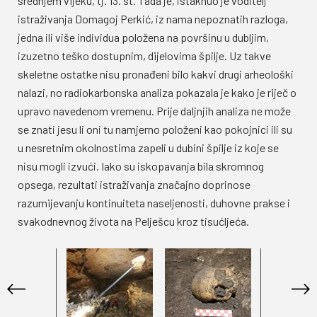
srednjem vijeku, tj. 13. st. Tada je, istaknuo je voditelj
istraživanja Domagoj Perkić, iz nama nepoznatih razloga,
jedna ili više individua položena na površinu u dubljim,
izuzetno teško dostupnim, dijelovima špilje. Uz takve
skeletne ostatke nisu pronađeni bilo kakvi drugi arheološki
nalazi, no radiokarbonska analiza pokazala je kako je riječ o
upravo navedenom vremenu. Prije daljnjih analiza ne može
se znati jesu li oni tu namjerno položeni kao pokojnici ili su
u nesretnim okolnostima zapeli u dubini špilje iz koje se
nisu mogli izvući. Iako su iskopavanja bila skromnog
opsega, rezultati istraživanja značajno doprinose
razumijevanju kontinuiteta naseljenosti, duhovne prakse i
svakodnevnog života na Pelješcu kroz tisućljeća.