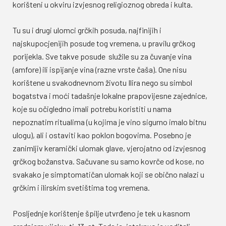
korišteni u okviru izvjesnog religioznog obreda i kulta.
Tu su i drugi ulomci grčkih posuda, najfinijih i
najskupocjenijih posude tog vremena, u pravilu grčkog
porijekla. Sve takve posude služile su za čuvanje vina
(amfore) ili ispijanje vina (razne vrste čaša). One nisu
korištene u svakodnevnom životu Ilira nego su simbol
bogatstva i moći tadašnje lokalne prapovijesne zajednice,
koje su očigledno imali potrebu koristiti u nama
nepoznatim ritualima (u kojima je vino sigurno imalo bitnu
ulogu), ali i ostaviti kao poklon bogovima. Posebno je
zanimljiv keramički ulomak glave, vjerojatno od izvjesnog
grčkog božanstva. Sačuvane su samo kovrče od kose, no
svakako je simptomatičan ulomak koji se obično nalazi u
grčkim i ilirskim svetištima tog vremena.
Posljednje korištenje špilje utvrđeno je tek u kasnom