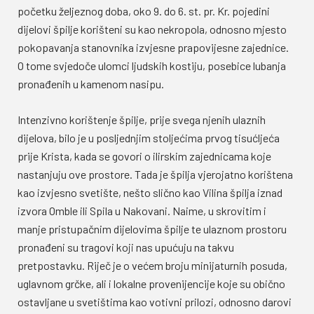
početku željeznog doba, oko 9. do 6. st. pr. Kr. pojedini
dijelovi špilje korišteni su kao nekropola, odnosno mjesto
pokopavanja stanovnika izvjesne prapovijesne zajednice.
O tome svjedoče ulomci ljudskih kostiju, posebice lubanja
pronađenih u kamenom nasipu.
Intenzivno korištenje špilje, prije svega njenih ulaznih
dijelova, bilo je u posljednjim stoljećima prvog tisućljeća
prije Krista, kada se govori o ilirskim zajednicama koje
nastanjuju ove prostore. Tada je špilja vjerojatno korištena
kao izvjesno svetište, nešto slično kao Vilina špilja iznad
izvora Omble ili Spila u Nakovani. Naime, u skrovitim i
manje pristupačnim dijelovima špilje te ulaznom prostoru
pronađeni su tragovi koji nas upućuju na takvu
pretpostavku. Riječ je o većem broju minijaturnih posuda,
uglavnom grčke, ali i lokalne provenijencije koje su obično
ostavljane u svetištima kao votivni prilozi, odnosno darovi