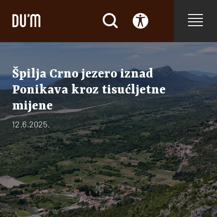
Špilja Crno jezero iznad
Ponikava kroz tisućljetne
mijene
12.6.2025.