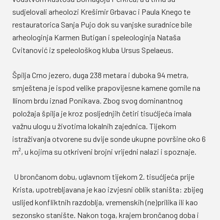
sudjelovali arheolozi Krešimir Grbavac i Paula Knego te
restauratorica Sanja Pujo dok su vanjske suradnice bile
arheologinja Karmen Butigan i speleologinja Nataša
Cvitanović iz speleološkog kluba Ursus Spelaeus.
Špilja Crno jezero, duga 238 metara i duboka 94 metra,
smještena je ispod velike prapovijesne kamene gomile na
Ilinom brdu iznad Ponikava. Zbog svog dominantnog
položaja špilja je kroz posljednjih četiri tisućljeća imala
važnu ulogu u životima lokalnih zajednica. Tijekom
istraživanja otvorene su dvije sonde ukupne površine oko 6
m², u kojima su otkriveni brojni vrijedni nalazi i spoznaje.
U brončanom dobu, uglavnom tijekom 2. tisućljeća prije
Krista, upotrebljavana je kao izvjesni oblik staništa: zbijeg
uslijed konfliktnih razdoblja, vremenskih (ne)prilika ili kao
sezonsko stanište. Nakon toga, krajem brončanog doba i